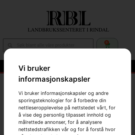
0
Vi bruker
informasjonskapsler
Hem
»
Webbutikk
»
Skog
»
Skjæreutstyr
»
Motorsagsverd
»
Sverdbeskytter
Vi bruker informasjonskapsler og andre
sporingsteknologier for å forbedre din
nettleseropplevelse på nettstedet vårt, for
å vise deg personlig tilpasset innhold og
målrettede annonser, for å analysere
nettstedstrafikken vår og for å forstå hvor