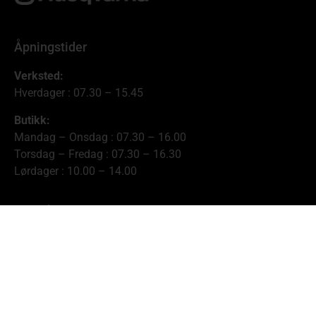
Åpningstider
Verksted:
Hverdager : 07.30 – 15.45
Butikk:
Mandag – Onsdag : 07.30 – 16.00
Torsdag – Fredag : 07.30 – 16.30
Lørdager : 10.00 – 14.00
Kontakt oss
Rindalslina 603, 6657 Rindal
post@landbrukssenter.no
71 66 48 00