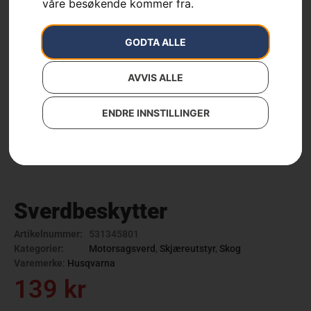
våre besøkende kommer fra.
GODTA ALLE
AVVIS ALLE
ENDRE INNSTILLINGER
Sverdbeskytter
Artikelnummer:
531345801
Kategorier:
Motorsagsverd
,
Skjæreutstyr
,
Skog
Varemerke
:
Husqvarna
139
kr