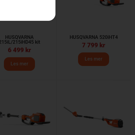
HUSQVARNA
HUSQVARNA 520iHT4
215iL/215iHD45 kit
7 799
kr
6 499
kr
Les mer
Les mer