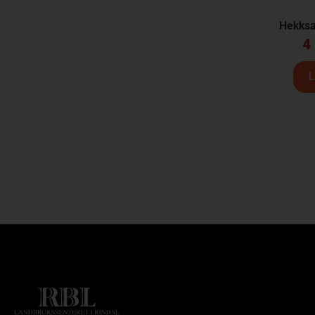
Hekksa
4
L