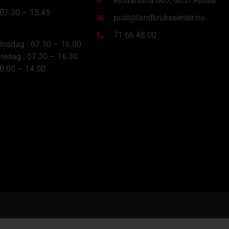
Rindalslina 603, 6657 Rindal
 07.30 – 15.45
post@landbrukssenter.no
71 66 48 00
nsdag : 07.30 – 16.00
redag : 07.30 – 16.30
10.00 – 14.00