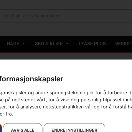
HAGE
SKO & KLÆR
LEASE PLUS
VERKS
nformasjonskapsler
esultater
sjonskapsler og andre sporingsteknologier for å forbedre d
e på nettstedet vårt, for å vise deg personlig tilpasset inn
r, for å analysere nettstedstrafikken vår og for å forstå h
r fra.
AVVIS ALLE
ENDRE INNSTILLINGER