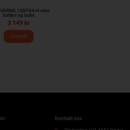
VARNA 120iTK4-H uten
batteri og lader
3 149
kr
Les mer
der
Kontakt oss