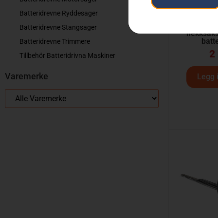
Batteridrevne Ryddesager
HUSQVA
Batteridrevne Stangsager
hekksak
batt
Batteridrevne Trimmere
2
Tillbehör Batteridrivna Maskiner
Varemerke
Legg 