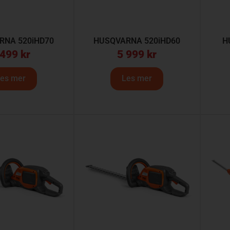
RNA 520iHD70
HUSQVARNA 520iHD60
H
 499
kr
5 999
kr
es mer
Les mer