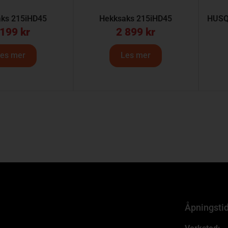
ks 215iHD45
Hekksaks 215iHD45
HUSQ
 199
kr
2 899
kr
es mer
Les mer
Åpningsti