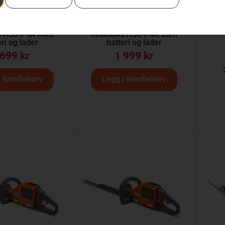
RNA Aspire™
HUSQVARNA Aspire™
s H50-P4A med
hekksaks H50-P4A uten
eri og lader
batteri og lader
 699
kr
1 999
kr
i handlekurv
Legg i handlekurv