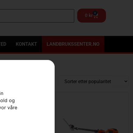
0
0
kr
TED
KONTAKT
LANDBRUKSSENTER.NO
in
hold og
vor våre