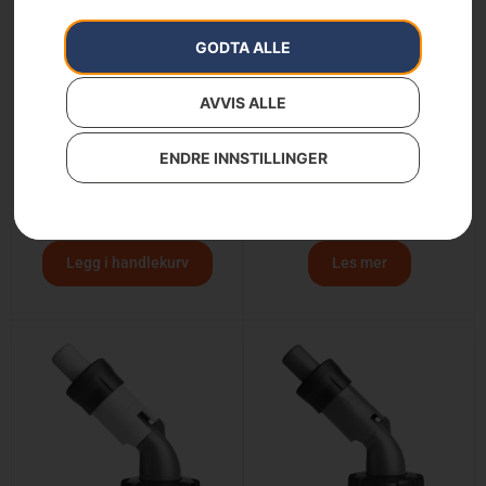
GODTA ALLE
AVVIS ALLE
ENDRE INNSTILLINGER
Oljetut vinter for
Bensintut for
Kombikanne 5+2,5 l
drivstoffkanne, 15 Liter
149
kr
349
kr
Legg i handlekurv
Les mer