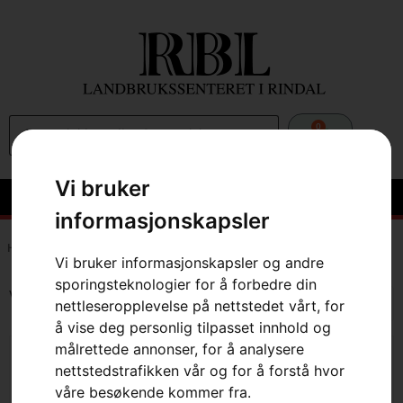
0
Vi bruker
informasjonskapsler
Hem
»
Webbutikk
»
Skog
»
Skogsverktøy
»
Kanner
Vi bruker informasjonskapsler og andre
sporingsteknologier for å forbedre din
Viser alle 10 resultater
nettleseropplevelse på nettstedet vårt, for
å vise deg personlig tilpasset innhold og
målrettede annonser, for å analysere
nettstedstrafikken vår og for å forstå hvor
våre besøkende kommer fra.