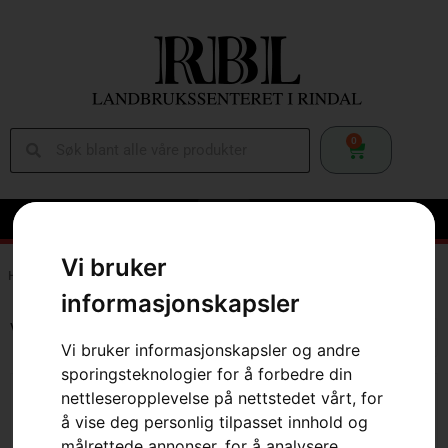
0
Vi bruker
Hem
»
Webbutikk
»
Sko & Klær
informasjonskapsler
Viser 1–20 av 75 resultater
Vi bruker informasjonskapsler og andre
sporingsteknologier for å forbedre din
nettleseropplevelse på nettstedet vårt, for
å vise deg personlig tilpasset innhold og
målrettede annonser, for å analysere