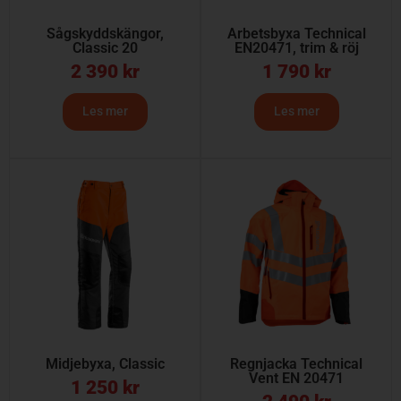
Sågskyddskängor,
Arbetsbyxa Technical
Classic 20
EN20471, trim & röj
2 390
kr
1 790
kr
Les mer
Les mer
Midjebyxa, Classic
Regnjacka Technical
Vent EN 20471
1 250
kr