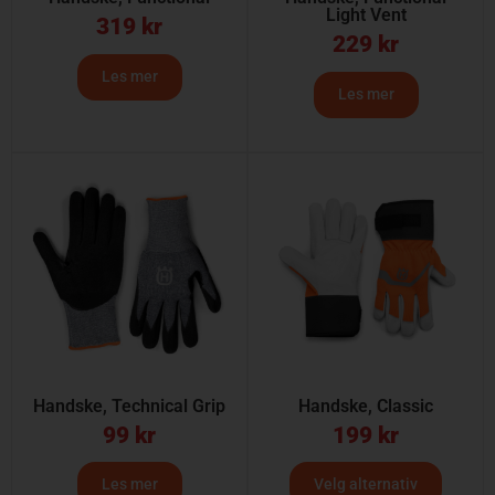
Light Vent
319
kr
229
kr
Les mer
Les mer
Handske, Technical Grip
Handske, Classic
99
kr
199
kr
Les mer
Velg alternativ