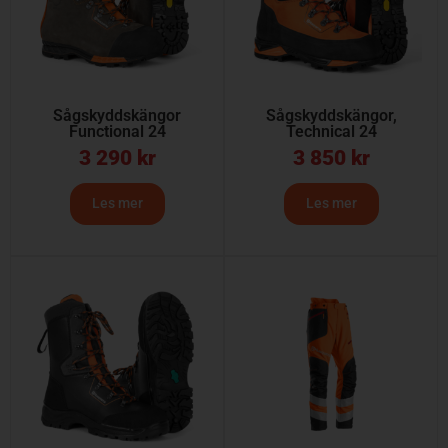
Sågskyddskängor
Sågskyddskängor,
Functional 24
Technical 24
3 290
kr
3 850
kr
Les mer
Les mer