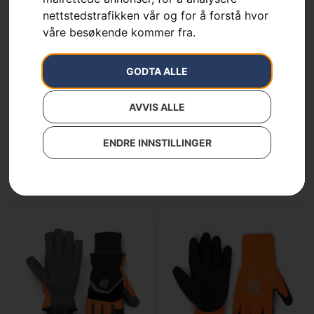
nettstedstrafikken vår og for å forstå hvor
våre besøkende kommer fra.
GODTA ALLE
AVVIS ALLE
Handske, Functional
Handske, Technical light
Light Non-slip
299
kr
229
kr
ENDRE INNSTILLINGER
Les mer
Les mer