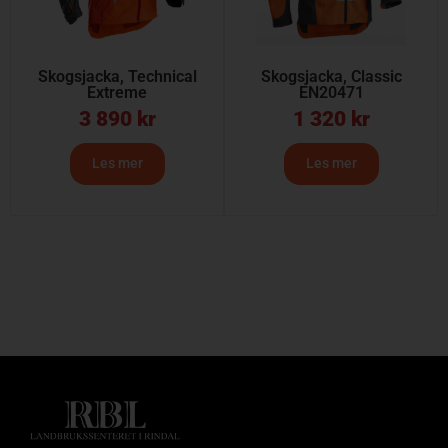
Skogsjacka, Technical
Skogsjacka, Classic
Extreme
EN20471
3 890
kr
1 320
kr
Les mer
Les mer