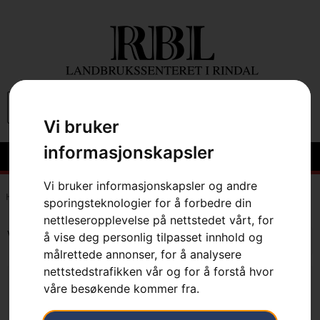
0
Vi bruker
informasjonskapsler
Vi bruker informasjonskapsler og andre
Hem
»
Webbutikk
»
Sko & Klær
»
Jakker
sporingsteknologier for å forbedre din
nettleseropplevelse på nettstedet vårt, for
Viser alle 4 resultater
å vise deg personlig tilpasset innhold og
målrettede annonser, for å analysere
nettstedstrafikken vår og for å forstå hvor
våre besøkende kommer fra.