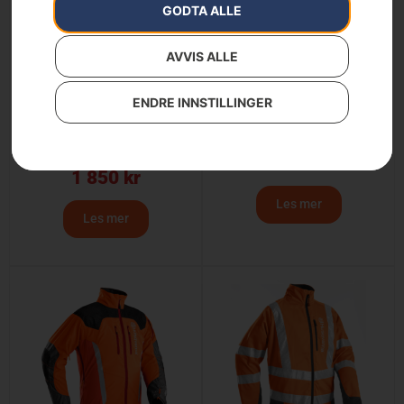
GODTA ALLE
AVVIS ALLE
ENDRE INNSTILLINGER
Arbetsjacka Technical
Skogsjacka, Classic
EN20471, trim & röj
829
kr
1 850
kr
Les mer
Les mer