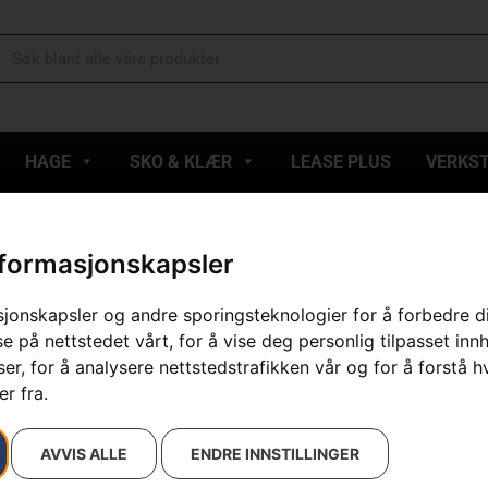
HAGE
SKO & KLÆR
LEASE PLUS
VERKS
nformasjonskapsler
esultatet
sjonskapsler og andre sporingsteknologier for å forbedre d
e på nettstedet vårt, for å vise deg personlig tilpasset inn
r, for å analysere nettstedstrafikken vår og for å forstå h
r fra.
AVVIS ALLE
ENDRE INNSTILLINGER