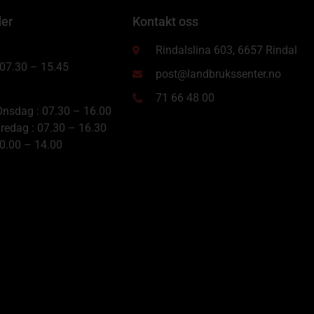
der
Kontakt oss
Rindalslina 603, 6657 Rindal
 07.30 – 15.45
post@landbrukssenter.no
71 66 48 00
nsdag : 07.30 – 16.00
redag : 07.30 – 16.30
10.00 – 14.00