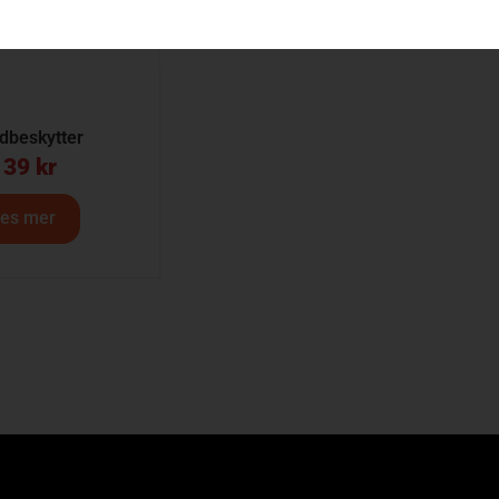
dbeskytter
139
kr
es mer