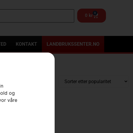
0
0
kr
TED
KONTAKT
LANDBRUKSSENTER.NO
in
hold og
vor våre