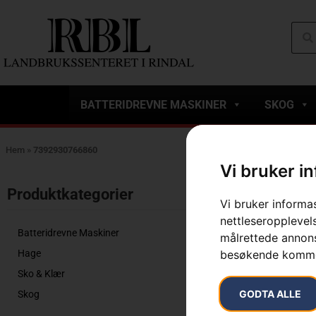
BATTERIDREVNE MASKINER
SKOG
Hem
»
7392930766860
Vi bruker i
Viser det ene r
Produktkategorier​
Vi bruker informa
nettleseropplevels
Batteridrevne Maskiner
målrettede annonse
Hage
besøkende komme
Sko & Klær
GODTA ALLE
Skog