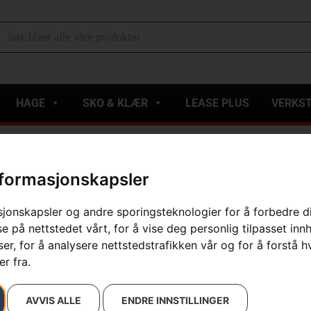
HAGE
SKO & KLÆR
LEASE PLUS
VERKS
ammenleggbar, 220 mm
nformasjonskapsler
Beskjærings
sjonskapsler og andre sporingsteknologier for å forbedre d
Artikelnummer:
510192102
e på nettstedet vårt, for å vise deg personlig tilpasset inn
Kategorier:
Grensag
,
Sko
r, for å analysere nettstedstrafikken vår og for å forstå h
Varemerke
:
Husqvarna
r fra.
419
kr
AVVIS ALLE
ENDRE INNSTILLINGER