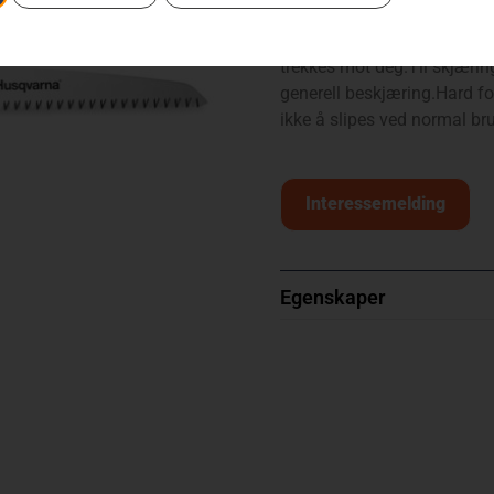
Lettvekts beskjæringsag i 
komfort. Bladet låses på pla
trekkes mot deg.Til skjærin
generell beskjæring.Hard f
ikke å slipes ved normal br
Interessemelding
Egenskaper