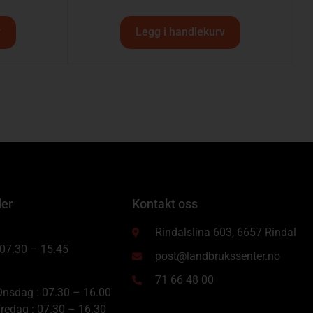
v
Legg i handlekurv
der
Kontakt oss
Rindalslina 603, 6657 Rindal
 07.30 – 15.45
post@landbrukssenter.no
71 66 48 00
nsdag : 07.30 – 16.00
redag : 07.30 – 16.30