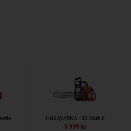
erie
HUSQVARNA 135 Mark II
3 999
kr