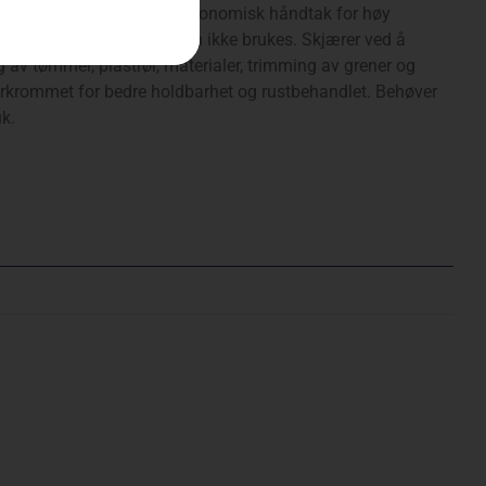
høykvalitets stål med et ergonomisk håndtak for høy
ss, og er beskyttet når den ikke brukes. Skjærer ved å
g av tømmer, plastrør, materialer, trimming av grener og
orkrommet for bedre holdbarhet og rustbehandlet. Behøver
uk.