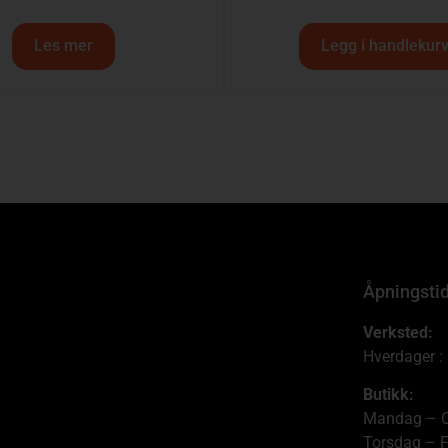
Les mer
Legg i handlekur
Åpningsti
Verksted:
Hverdager :
Butikk:
Mandag – O
Torsdag – F