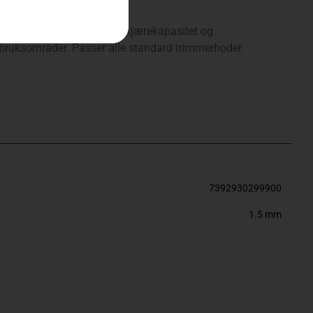
 rund snittprofil. Gir god skjærekapasitet og
 bruksområder. Passer alle standard trimmerhoder.
7392930299900
1.5 mm