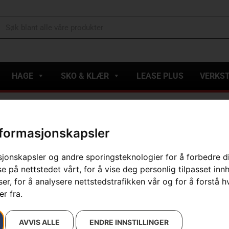
HAGE
SKO & KLÆR
LEASE PLUS
VERKS
R LINE OPTI ROUND 1.5mmx15m Blå
nformasjonskapsler
TRIMMER LI
sjonskapsler og andre sporingsteknologier for å forbedre d
Blå
e på nettstedet vårt, for å vise deg personlig tilpasset inn
r, for å analysere nettstedstrafikken vår og for å forstå h
Artikelnummer:
597668801
Kategorier:
Hage
,
Tilbeh
r fra.
Varemerke
:
Husqvarna
99
kr
AVVIS ALLE
ENDRE INNSTILLINGER