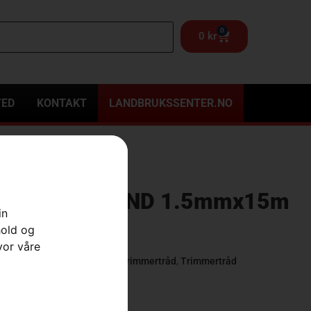
0
0
kr
TED
KONTAKT
LANDBRUKSSENTER.NO
NE OPTI ROUND 1.5mmx15m
in
hold og
vor våre
ør Gresstrimmer
,
Trimmere
,
Trimmertråd
,
Trimmertråd