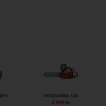
 XP®
HUSQVARNA 120i
2 999
kr