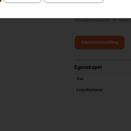
Allsidig trimmertråd med en
slitasjemotstand i en rekke
Interessemelding
Egenskaper
Ean
Linjediameter