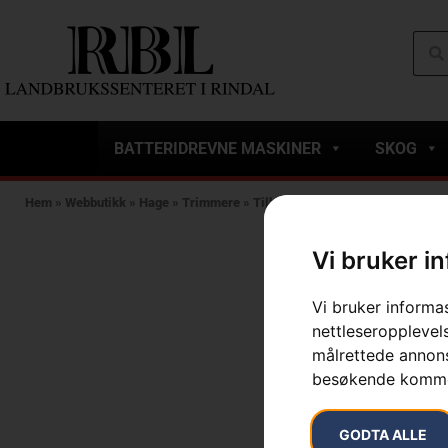
BATTERIDREVNE MASKINER
SKOG
Hem
»
Webbutikk
»
Hage
»
Trimmere
»
Tilbehør Gresstrimmer
»
TRIMME
Vi bruker i
Vi bruker informa
nettleseropplevels
målrettede annonse
besøkende komme
GODTA ALLE