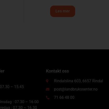
Les mer
der
Kontakt oss
Rindalslina 603, 6657 Rindal
 07.30 – 15.45
post@landbrukssenter.no
71 66 48 00
nsdag : 07.30 – 16.00
redag : 07.30 – 16.30