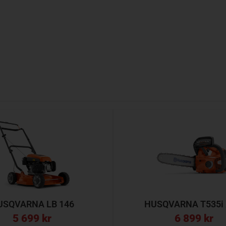
USQVARNA LB 146
HUSQVARNA T535i
5 699
kr
6 899
kr