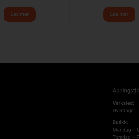
Les mer
Les mer
Åpningsti
Verksted:
Hverdager :
Butikk:
Mandag – O
Torsdag – F