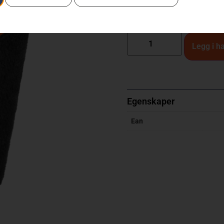
Beskytter nakken mot vann o
Legg i h
Egenskaper
Ean