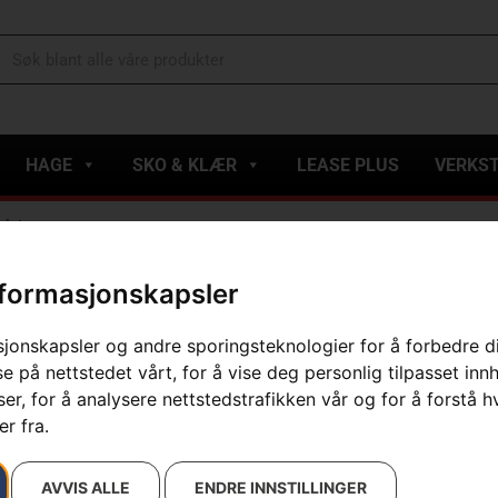
HAGE
SKO & KLÆR
LEASE PLUS
VERKS
vinter
nformasjonskapsler
Nakkebeskytte
sjonskapsler og andre sporingsteknologier for å forbedre d
Artikelnummer:
504981704
e på nettstedet vårt, for å vise deg personlig tilpasset inn
Kategorier:
E-handel
,
Hje
r, for å analysere nettstedstrafikken vår og for å forstå h
Varemerke
:
Husqvarna
r fra.
229
kr
AVVIS ALLE
ENDRE INNSTILLINGER