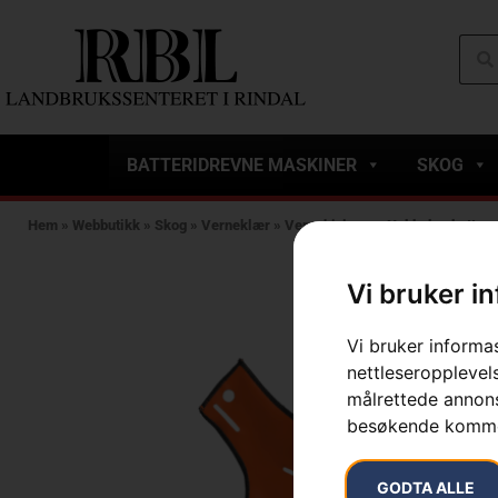
BATTERIDREVNE MASKINER
SKOG
Hem
»
Webbutikk
»
Skog
»
Verneklær
»
Vernehjelmer
»
Nakkebeskytter, 
Vi bruker i
Vi bruker informa
nettleseropplevels
målrettede annonse
besøkende komme
GODTA ALLE