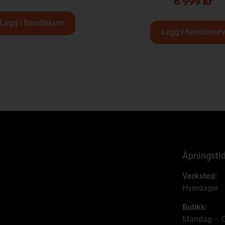
6 999
kr
Legg i handlekurv
Legg i handlekur
Åpningsti
Verksted:
Hverdager :
Butikk:
Mandag – O