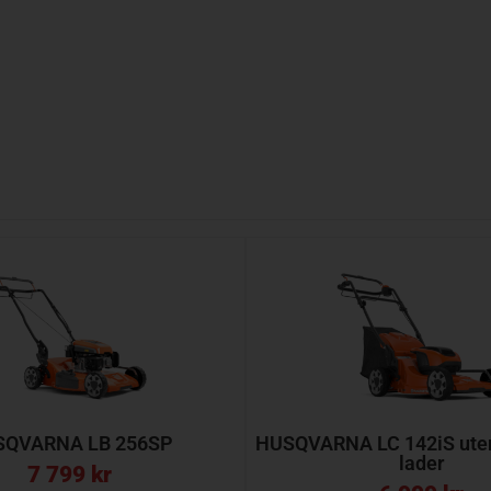
SQVARNA LB 256SP
HUSQVARNA LC 142iS uten 
lader
7 799
kr