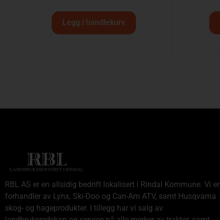
Legg i handlekurv
RBL AS er en allsidig bedrift lokalisert i Rindal Kommune. Vi er
forhandler av Lynx, Ski-Doo og Can-Am ATV, samt Husqvarna
skog- og hageprodukter. I tillegg har vi salg av
landbruksredskap og service på alle merker av traktor, samt