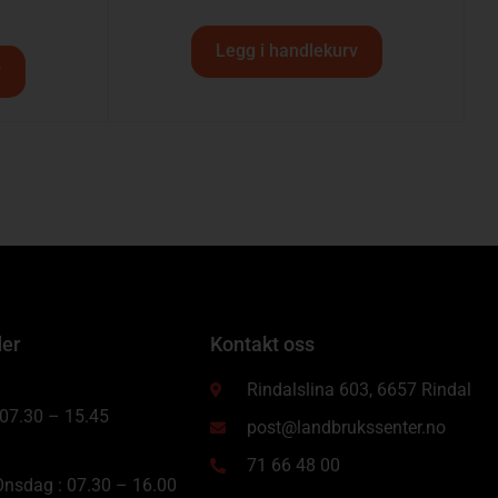
Legg i handlekurv
v
der
Kontakt oss
Rindalslina 603, 6657 Rindal
 07.30 – 15.45
post@landbrukssenter.no
71 66 48 00
nsdag : 07.30 – 16.00