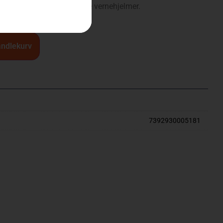
g snø. Passer til alle våre vernehjelmer.
andlekurv
7392930005181