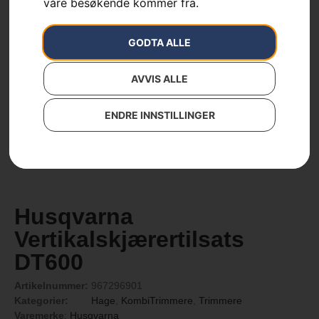
våre besøkende kommer fra.
GODTA ALLE
AVVIS ALLE
ENDRE INNSTILLINGER
Husqvarna
Vertikalskjærertilsats
DT600
Artikelnummer:
967296901
Kategorier:
Hage
,
KombiTrimmere
,
Trimmere
Varemerke
:
Husqvarna