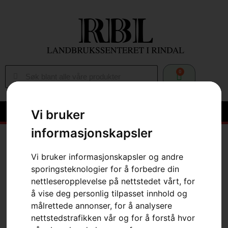
0
Vi bruker
informasjonskapsler
Hem
»
Webbutikk
»
Hage
»
Trimmere
»
KombiTrimmere
»
Husqvarna Vertikalskjærertilsats DT600
Vi bruker informasjonskapsler og andre
sporingsteknologier for å forbedre din
nettleseropplevelse på nettstedet vårt, for
å vise deg personlig tilpasset innhold og
målrettede annonser, for å analysere
nettstedstrafikken vår og for å forstå hvor