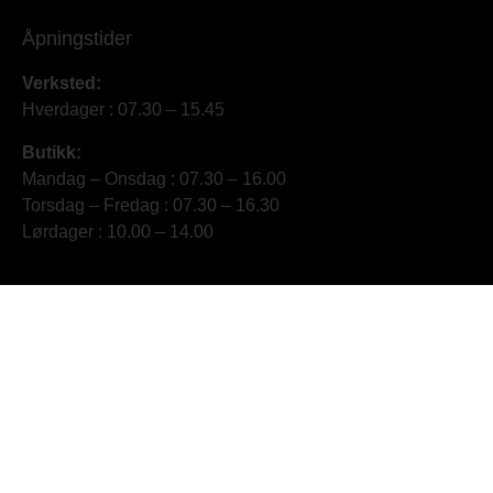
Åpningstider
Verksted:
Hverdager : 07.30 – 15.45
Butikk:
Mandag – Onsdag : 07.30 – 16.00
Torsdag – Fredag : 07.30 – 16.30
Lørdager : 10.00 – 14.00
Kontakt oss
Rindalslina 603, 6657 Rindal
post@landbrukssenter.no
71 66 48 00