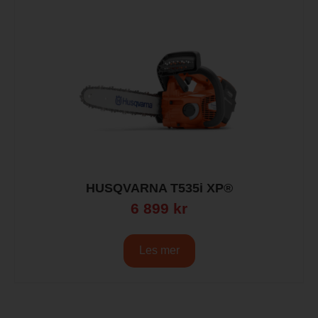
HUSQVARNA T535i XP®
6 899
kr
Les mer