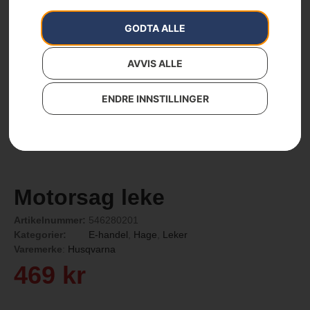
GODTA ALLE
AVVIS ALLE
ENDRE INNSTILLINGER
Motorsag leke
Artikelnummer:
546280201
Kategorier:
E-handel
,
Hage
,
Leker
Varemerke
:
Husqvarna
469
kr