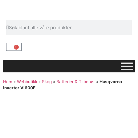
0
Hem
»
Webbutikk
»
Skog
»
Batterier & Tilbehør
»
Husqvarna
Inverter VI600F