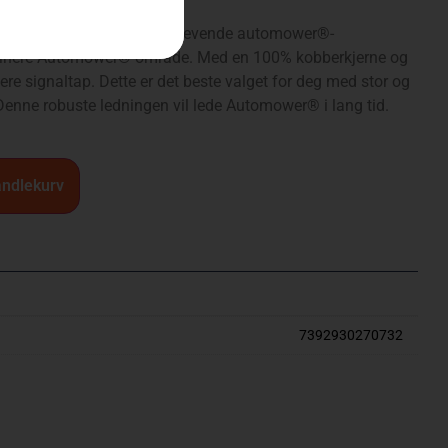
er en robust ledning for krevende automower®-
å definere Automower® område. Med en 100% kobberkjerne og
mere signaltap. Dette er det beste valget for deg med stor og
enne robuste ledningen vil lede Automower® i lang tid.
andlekurv
7392930270732