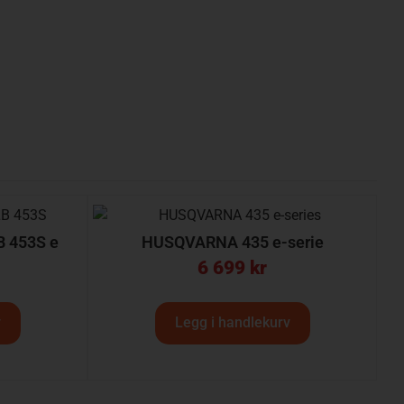
 453S e
HUSQVARNA 435 e-serie
6 699
kr
v
Legg i handlekurv