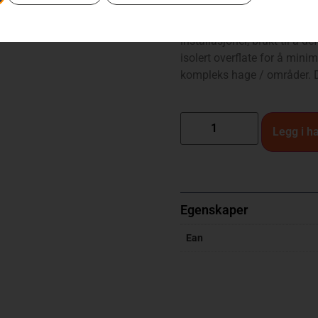
Husqvarna Heavy duty wire 
installasjoner, brukt til 
isolert overflate for å mini
kompleks hage / områder. D
Legg i h
Egenskaper
Ean