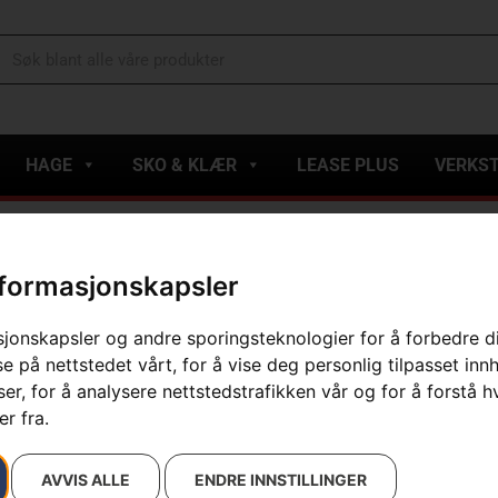
HAGE
SKO & KLÆR
LEASE PLUS
VERKS
ppere
»
Installasjonstilbehør
»
Begrensningsledning Heavy duty Ø3,4mm
nformasjonskapsler
Begrensning
sjonskapsler og andre sporingsteknologier for å forbedre d
Artikelnummer:
522914102
e på nettstedet vårt, for å vise deg personlig tilpasset inn
Kategorier:
E-handel
,
Ha
r, for å analysere nettstedstrafikken vår og for å forstå h
Robotgresskl
r fra.
Varemerke
:
Husqvarna
5 799
kr
AVVIS ALLE
ENDRE INNSTILLINGER