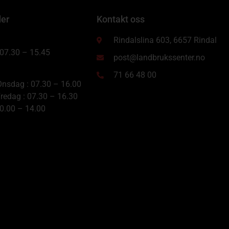
der
Kontakt oss
Rindalslina 603, 6657 Rindal
 07.30 – 15.45
post@landbrukssenter.no
71 66 48 00
nsdag : 07.30 – 16.00
redag : 07.30 – 16.30
10.00 – 14.00