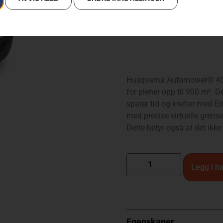
Leasing fra k
Husqvarna Automower® 405X
for plener opp til 900 m². 
sparer tid og krefter med Edg
med presise virtuelle grense
Dette betyr også at det ikke
Legg i h
Egenskaper