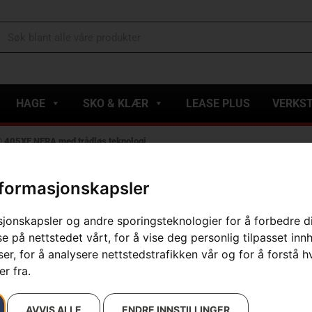
HAGE
SKO & KLÆR
LEASE PLUS
VERKS
405XE NERA med trådløs teknologi
nformasjonskapsler
Husqvarna 
med trådløs 
sjonskapsler og andre sporingsteknologier for å forbedre d
e på nettstedet vårt, for å vise deg personlig tilpasset inn
Artikelnummer:
970774155
r, for å analysere nettstedstrafikken vår og for å forstå h
Kategorier:
E-handel
,
Ha
r fra.
Varemerke
:
Husqvarna
31 398
kr
AVVIS ALLE
ENDRE INNSTILLINGER