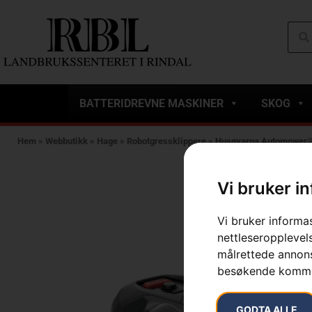
BATTERIDREVNE MASKINER
SKOG
Hem
»
Webbutikk
»
Hage
»
Robotgressklippere
»
Husqvarna Automower® 
Vi bruker i
Vi bruker informa
nettleseropplevels
målrettede annonse
besøkende komme
GODTA ALLE