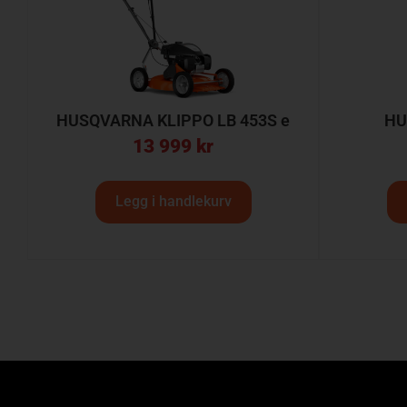
HUSQVARNA KLIPPO LB 453S e
HU
13 999
kr
Legg i handlekurv