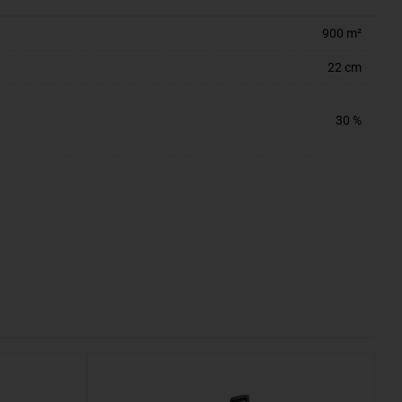
900 m²
22 cm
30 %