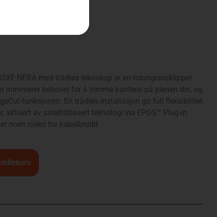
r
928,-
E NERA med trådløs teknologi er en robotgressklipper
Det minimerer behovet for å trimme kantene på plenen din, og
eCut-funksjonen. En trådløs installasjon gir full fleksibilitet
r, aktivert av satellittbasert teknologi via EPOS™ Plug-in.
 er noen risiko for kabelbrudd.
andlekurv