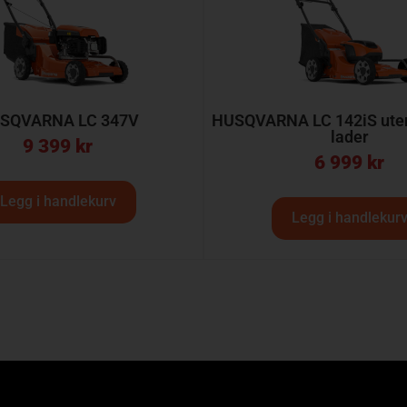
SQVARNA LC 347V
HUSQVARNA LC 142iS uten 
lader
9 399
kr
6 999
kr
Legg i handlekurv
Legg i handlekur