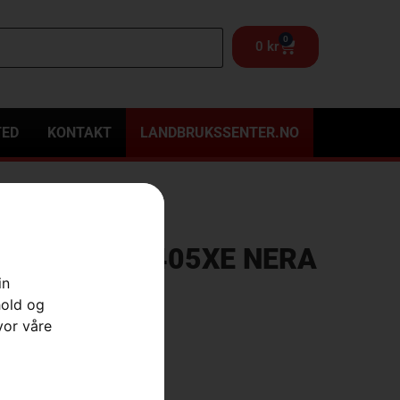
0
0
kr
TED
KONTAKT
LANDBRUKSSENTER.NO
Automower® 405XE NERA
teknologi
in
hold og
vor våre
ge
,
Robotgressklippere