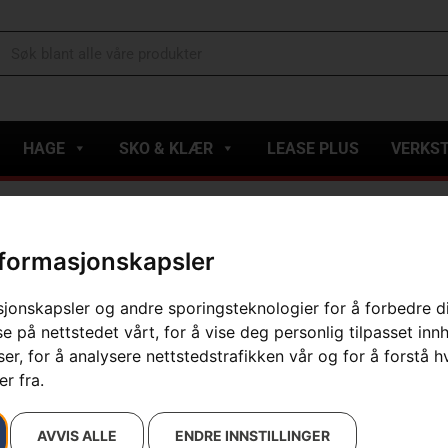
HAGE
SKO & KLÆR
LEASE PLUS
VERKS
l Øks A2400
nformasjonskapsler
Husqvarna U
sjonskapsler og andre sporingsteknologier for å forbedre d
Artikelnummer:
580761201
e på nettstedet vårt, for å vise deg personlig tilpasset inn
Kategorier:
E-handel
,
Øks
r, for å analysere nettstedstrafikken vår og for å forstå h
Varemerke
:
Husqvarna
r fra.
1 229
kr
AVVIS ALLE
ENDRE INNSTILLINGER