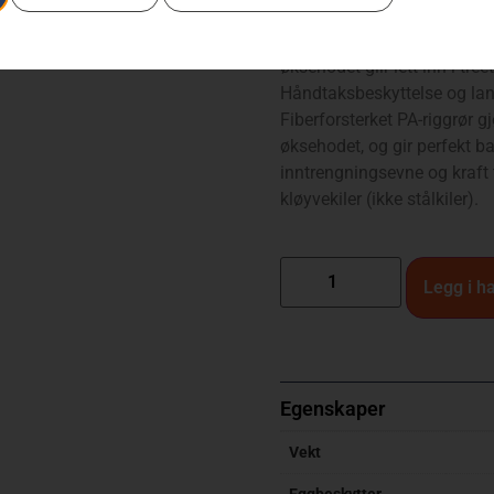
En kraftig universaløks lage
skogsarbeid. Øksehodet har 
øksehodet glir lett inn i tre
Håndtaksbeskyttelse og lang 
Fiberforsterket PA-riggrør 
øksehodet, og gir perfekt b
inntrengningsevne og kraft 
kløyvekiler (ikke stålkiler).
Legg i h
Egenskaper
Vekt