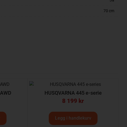
Ja
70 cm
3AWD
HUSQVARNA 445 e-serie
8 199
kr
v
Legg i handlekurv