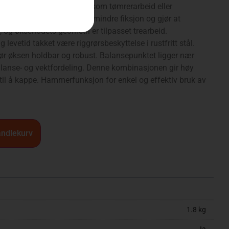
t for ulike typer trearbeid, som tømrerarbeid eller
non-stick-belegg som gir mindre fiksjon og gjør at
et, og øksehodets geometri er tilpasset trearbeid.
levetid takket være riggrørsbeskyttelse i rustfritt stål.
gjør øksen holdbar og robust. Balansepunktet ligger nær
alanse- og vektfordeling. Denne kombinasjonen gir høy
til å kappe. Hammerfunksjon for enkel og effektiv bruk av
andlekurv
1.8 kg