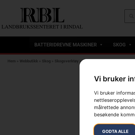
BATTERIDREVNE MASKINER
SKOG
Hem
»
Webbutikk
»
Skog
»
Skogsverktøy
»
Økser
»
Husqvarna Universa
Vi bruker i
Vi bruker informa
nettleseropplevels
målrettede annonse
besøkende komme
GODTA ALLE