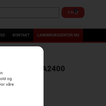
0
0
kr
TED
KONTAKT
LANDBRUKSSENTER.NO
niversal Øks A2400
in
hold og
er
,
Skog
,
Skogsverktøy
vor våre