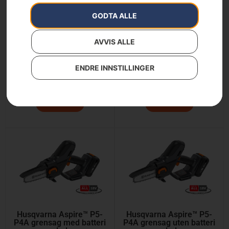
GODTA ALLE
AVVIS ALLE
Husqvarna Aspire™ PE5-
Husqvarna ™ PE5-P4A
P4A grensag m/stang
grensag m/stang uten
med batteri og lader
batteri og lader
ENDRE INNSTILLINGER
3 699
kr
2 399
kr
Les mer
Les mer
Husqvarna Aspire™ P5-
Husqvarna Aspire™ P5-
P4A grensag med batteri
P4A grensag uten batteri