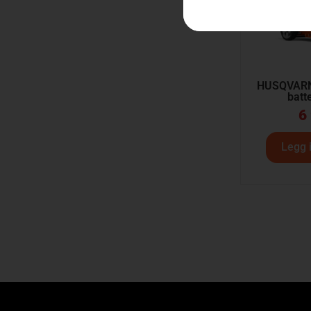
HUSQVARNA
batt
6
Legg 