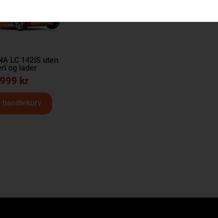
 LC 142iS uten
eri og lader
 999
kr
i handlekurv