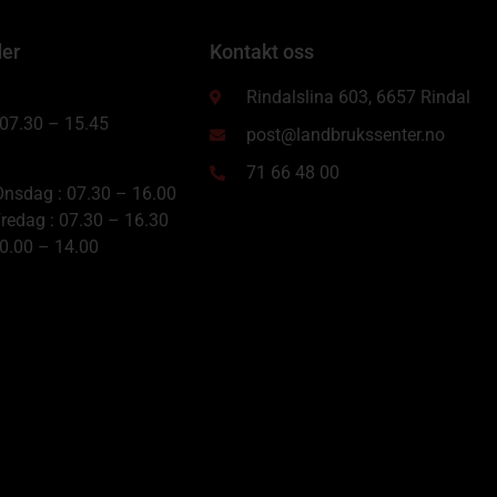
der
Kontakt oss
Rindalslina 603, 6657 Rindal
 07.30 – 15.45
post@landbrukssenter.no
71 66 48 00
nsdag : 07.30 – 16.00
redag : 07.30 – 16.30
10.00 – 14.00