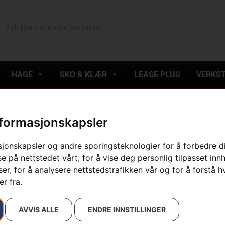
HAGE
SKO & KLÆR
LEASE PLUS
VERKS
nformasjonskapsler
esultatet
sjonskapsler og andre sporingsteknologier for å forbedre d
e på nettstedet vårt, for å vise deg personlig tilpasset inn
r, for å analysere nettstedstrafikken vår og for å forstå h
r fra.
AVVIS ALLE
ENDRE INNSTILLINGER