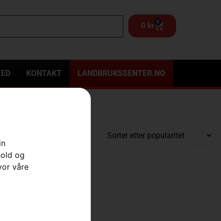
0
0
kr
TED
KONTAKT
LANDBRUKSSENTER.NO
in
hold og
vor våre