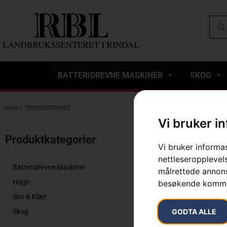
BATTERIDREVNE MASKINER
SKOG
Hem
»
7392930759657
Vi bruker i
Viser det ene r
Produktkategorier​
Vi bruker informa
nettleseropplevels
Batteridrevne Maskiner
målrettede annonse
Hage
besøkende komme
Sko & Klær
GODTA ALLE
Skog