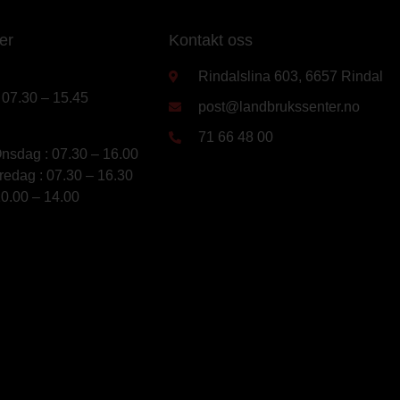
er
Kontakt oss
Rindalslina 603, 6657 Rindal
 07.30 – 15.45
post@landbrukssenter.no
71 66 48 00
nsdag : 07.30 – 16.00
redag : 07.30 – 16.30
10.00 – 14.00