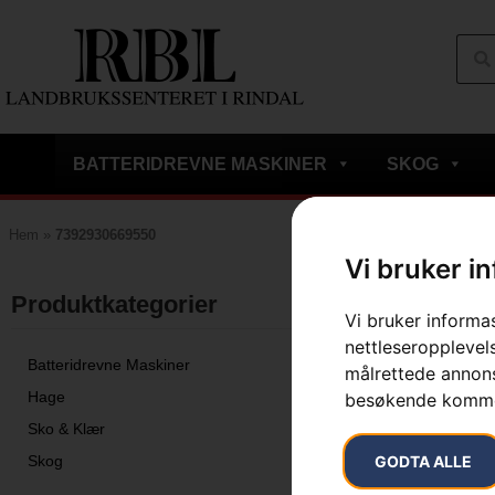
BATTERIDREVNE MASKINER
SKOG
Hem
»
7392930669550
Vi bruker i
Viser det ene r
Produktkategorier​
Vi bruker informa
nettleseropplevels
Batteridrevne Maskiner
målrettede annonse
Hage
besøkende komme
Sko & Klær
GODTA ALLE
Skog