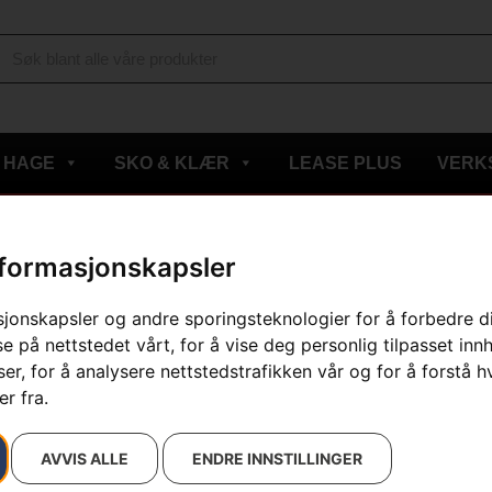
HAGE
SKO & KLÆR
LEASE PLUS
VERK
nformasjonskapsler
esultatet
sjonskapsler og andre sporingsteknologier for å forbedre d
e på nettstedet vårt, for å vise deg personlig tilpasset inn
r, for å analysere nettstedstrafikken vår og for å forstå h
r fra.
AVVIS ALLE
ENDRE INNSTILLINGER