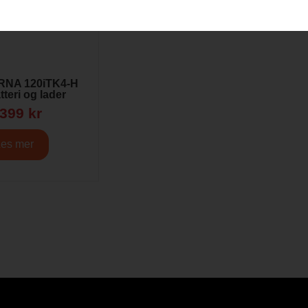
NA 120iTK4-H
teri og lader
 399
kr
Les mer