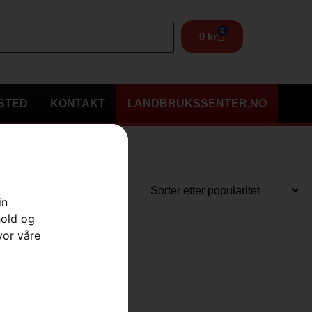
0
0
kr
STED
KONTAKT
LANDBRUKSSENTER.NO
in
hold og
vor våre