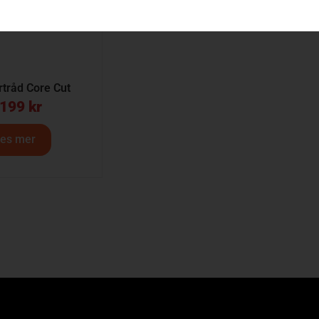
tråd Core Cut
 199
kr
es mer