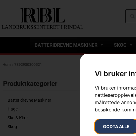
BATTERIDREVNE MASKINER
SKOG
Hem
»
7392930300521
Vi bruker i
Viser det ene r
Produktkategorier​
Vi bruker informa
nettleseropplevels
Batteridrevne Maskiner
målrettede annonse
Hage
besøkende komme
Sko & Klær
GODTA ALLE
Skog