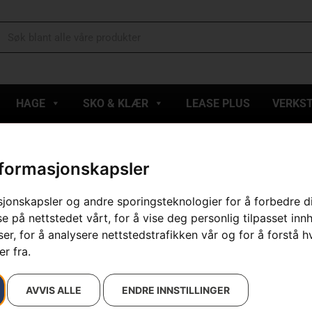
HAGE
SKO & KLÆR
LEASE PLUS
VERKS
nformasjonskapsler
esultatet
sjonskapsler og andre sporingsteknologier for å forbedre d
e på nettstedet vårt, for å vise deg personlig tilpasset inn
r, for å analysere nettstedstrafikken vår og for å forstå h
r fra.
AVVIS ALLE
ENDRE INNSTILLINGER