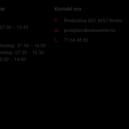
der
Kontakt oss
Rindalslina 603, 6657 Rindal
 07.30 – 15.45
post@landbrukssenter.no
71 66 48 00
nsdag : 07.30 – 16.00
redag : 07.30 – 16.30
10.00 – 14.00