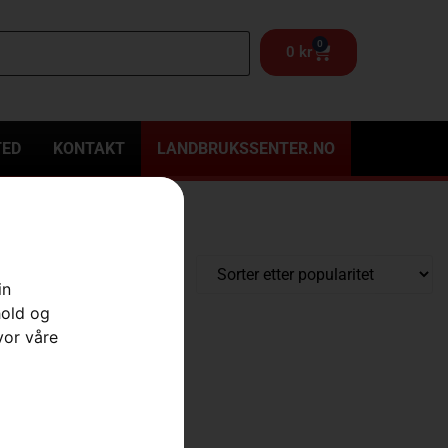
0
0
kr
TED
KONTAKT
LANDBRUKSSENTER.NO
in
hold og
vor våre