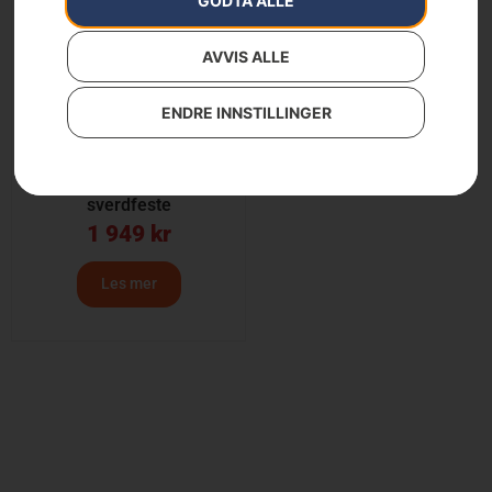
GODTA ALLE
AVVIS ALLE
ENDRE INNSTILLINGER
X-TOUGH Solid bar 3/8″
1.5mm/.058″ HN Stort
sverdfeste
1 949
kr
Les mer