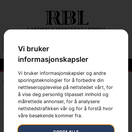
0
Vi bruker
informasjonskapsler
Vi bruker informasjonskapsler og andre
sporingsteknologier for å forbedre din
Hem
»
7391883725948
nettleseropplevelse på nettstedet vårt, for
å vise deg personlig tilpasset innhold og
Viser det ene resultatet
målrettede annonser, for å analysere
nettstedstrafikken vår og for å forstå hvor
våre besøkende kommer fra.
GODTA ALLE