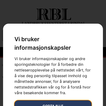
0
Vi bruker
informasjonskapsler
Vi bruker informasjonskapsler og andre
sporingsteknologier for å forbedre din
Hem
»
7391883703038
nettleseropplevelse på nettstedet vårt, for
å vise deg personlig tilpasset innhold og
Viser det ene resultatet
målrettede annonser, for å analysere
nettstedstrafikken vår og for å forstå hvor
våre besøkende kommer fra.
GODTA ALLE