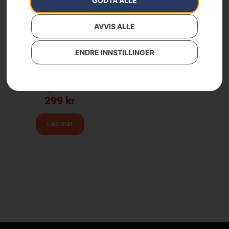
GODTA ALLE
AVVIS ALLE
ENDRE INNSTILLINGER
Totaktsolje, XP®
Syntetisk
299
kr
Les mer