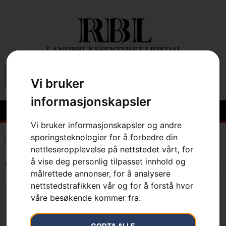
0
Vi bruker
informasjonskapsler
Vi bruker informasjonskapsler og andre
sporingsteknologier for å forbedre din
Hem
»
7391883508008
nettleseropplevelse på nettstedet vårt, for
å vise deg personlig tilpasset innhold og
Viser det ene resultatet
målrettede annonser, for å analysere
nettstedstrafikken vår og for å forstå hvor
våre besøkende kommer fra.
GODTA ALLE