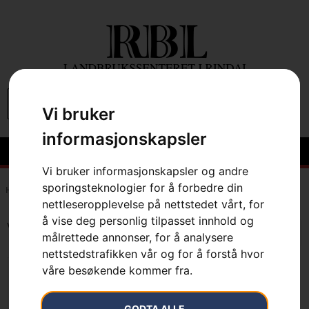
0
Vi bruker
informasjonskapsler
Vi bruker informasjonskapsler og andre
sporingsteknologier for å forbedre din
Hem
»
7391883027790
nettleseropplevelse på nettstedet vårt, for
å vise deg personlig tilpasset innhold og
Viser det ene resultatet
målrettede annonser, for å analysere
nettstedstrafikken vår og for å forstå hvor
våre besøkende kommer fra.
GODTA ALLE