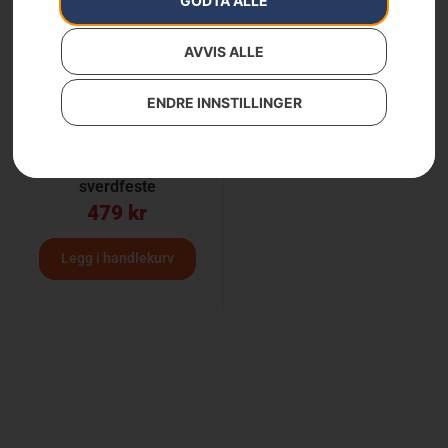
GODTA ALLE
AVVIS ALLE
ENDRE INNSTILLINGER
Laminert sverd .325”mini
PIXEL 1.1mm, Lite
sverdfeste
479
kr
Legg i handlekurv