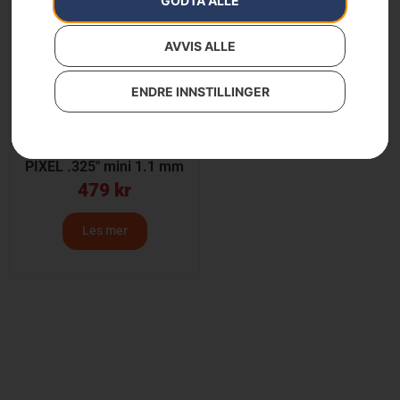
GODTA ALLE
AVVIS ALLE
ENDRE INNSTILLINGER
Kjede X-PRECISION
SP21G Semi chisel
PIXEL .325″ mini 1.1 mm
479
kr
Les mer