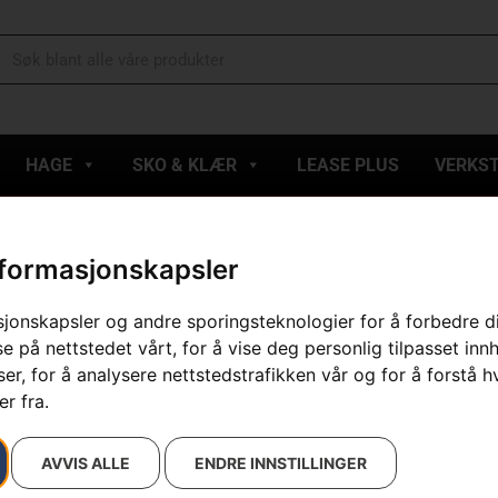
HAGE
SKO & KLÆR
LEASE PLUS
VERKS
nformasjonskapsler
esultatet
sjonskapsler og andre sporingsteknologier for å forbedre d
e på nettstedet vårt, for å vise deg personlig tilpasset inn
r, for å analysere nettstedstrafikken vår og for å forstå h
r fra.
AVVIS ALLE
ENDRE INNSTILLINGER