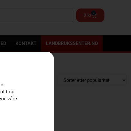
0
0
kr
TED
KONTAKT
LANDBRUKSSENTER.NO
in
hold og
vor våre