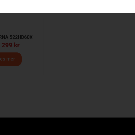
RNA 522HD60X
 299
kr
es mer