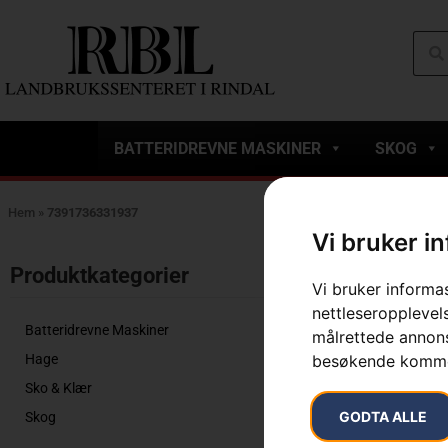
BATTERIDREVNE MASKINER
SKOG
Hem
»
7391736331937
Vi bruker i
Viser det ene r
Produktkategorier​
Vi bruker informa
nettleseropplevels
Batteridrevne Maskiner
målrettede annonse
Hage
besøkende komme
Sko & Klær
GODTA ALLE
Skog