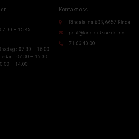
der
Kontakt oss
Rindalslina 603, 6657 Rindal
 07.30 – 15.45
post@landbrukssenter.no
71 66 48 00
nsdag : 07.30 – 16.00
redag : 07.30 – 16.30
10.00 – 14.00