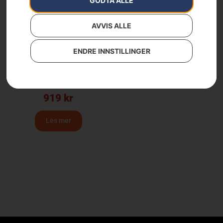
GODTA ALLE
AVVIS ALLE
ENDRE INNSTILLINGER
X-Force .325″ 1.3mm
PIXEL Lite sverdfeste
919
kr
Les mer