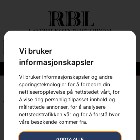
0
Vi bruker
informasjonskapsler
Vi bruker informasjonskapsler og andre
sporingsteknologier for å forbedre din
Hem
»
7333377643888
nettleseropplevelse på nettstedet vårt, for
å vise deg personlig tilpasset innhold og
Viser det ene resultatet
målrettede annonser, for å analysere
nettstedstrafikken vår og for å forstå hvor
våre besøkende kommer fra.
GODTA ALLE