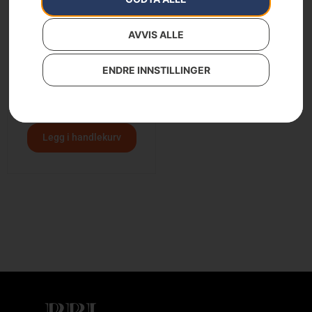
AVVIS ALLE
Husqvarna Automower®
ENDRE INNSTILLINGER
435X AWD NERA med
trådløs teknologi
69 999
kr
Legg i handlekurv