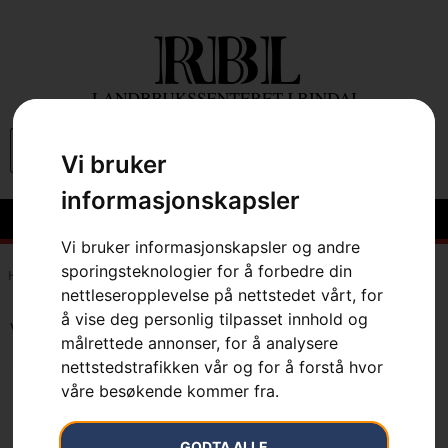
0
Vi bruker
informasjonskapsler
Vi bruker informasjonskapsler og andre
sporingsteknologier for å forbedre din
Hem
»
7333377548978
nettleseropplevelse på nettstedet vårt, for
å vise deg personlig tilpasset innhold og
Viser det ene resultatet
målrettede annonser, for å analysere
nettstedstrafikken vår og for å forstå hvor
våre besøkende kommer fra.
GODTA ALLE