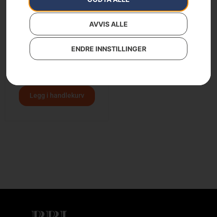
AVVIS ALLE
Husqvarna Automower®
ENDRE INNSTILLINGER
430X NERA med trådløs
teknologi
50 398
kr
Legg i handlekurv