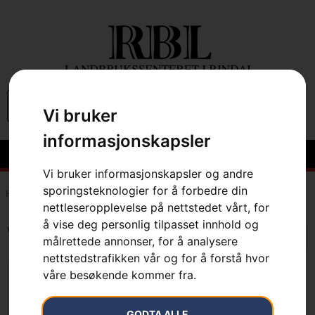
0
Vi bruker
informasjonskapsler
Vi bruker informasjonskapsler og andre
sporingsteknologier for å forbedre din
Hem
»
7333377391857
nettleseropplevelse på nettstedet vårt, for
å vise deg personlig tilpasset innhold og
Viser det ene resultatet
målrettede annonser, for å analysere
nettstedstrafikken vår og for å forstå hvor
våre besøkende kommer fra.
GODTA ALLE