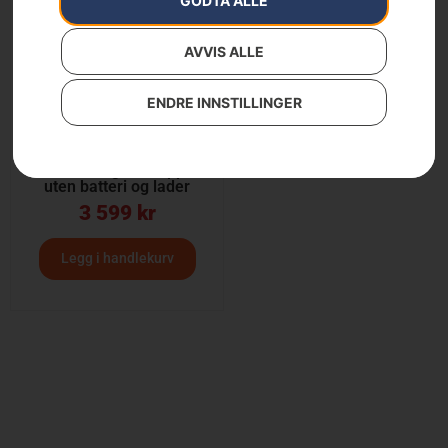
GODTA ALLE
AVVIS ALLE
ENDRE INNSTILLINGER
Husqvarna Aspire™
LC34-P4A gressklipper
uten batteri og lader
3 599
kr
Legg i handlekurv