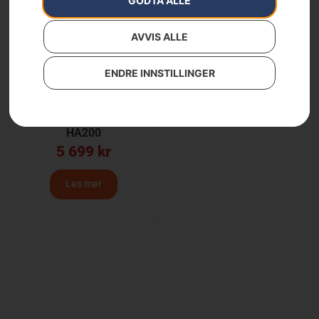
GODTA ALLE
AVVIS ALLE
ENDRE INNSTILLINGER
Husqvarna
hekktrimmertilsats
HA200
5 699
kr
Les mer