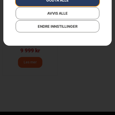
GODTA ALLE
AVVIS ALLE
ENDRE INNSTILLINGER
HUSQVARNA T540 XP®
II
9 999
kr
Les mer